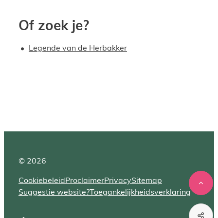
Of zoek je?
Legende van de Herbakker
© 2026
Cookiebeleid
Proclaimer
Privacy
Sitemap
Naar
Suggestie website?
Toegankelijkheidsverklaring