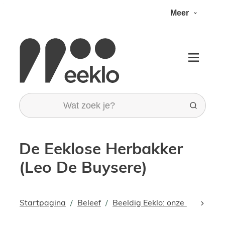
Naar inhoud
Meer
Toerisme stad Eeklo
Menu
Wat zoek je?
Zoeken
De Eeklose Herbakker
(Leo De Buysere)
Startpagina
Beleef
Beeldig Eeklo: onze kunstwe
scroll