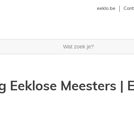
eeklo.be
Cont
k je?
 Eeklose Meesters |