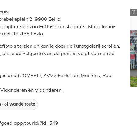
huis
rebekeplein 2
,
9900
Eeklo
oonplaatsen van Eeklose kunstenaars. Maak kennis
k met de stad Eeklo.
ffoto's te zien en kan je door de kunstgalerij scrollen.
, als je de volgorde van de punten volgt vormen ze
esland (COMEET), KVVV Eeklo, Jan Martens, Paul
t-Vlaanderen en Vlaanderen.
s- of wandelroute
e
fgoed.app/tourid/?id=549