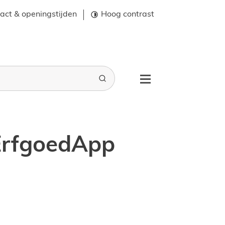
act & openingstijden
Hoog contrast
Zoeken
Menu
 ErfgoedApp